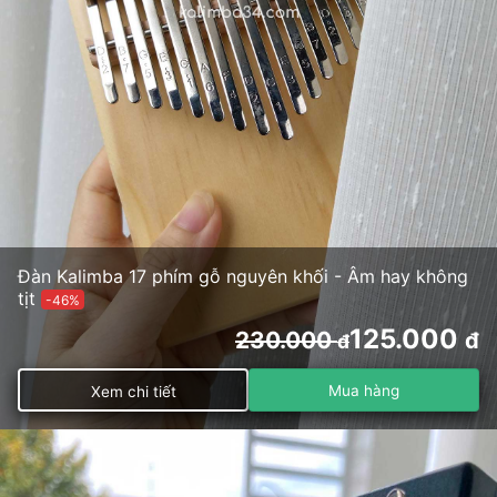
Đàn Kalimba 17 phím gỗ nguyên khối - Âm hay không
tịt
-46%
125.000
230.000
đ
đ
Mua hàng
Xem chi tiết