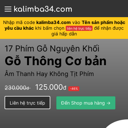
Nhập mã code
kalimba34.com
vào
Tên sản phẩm hoặc
yêu cầu khác
khi bấm chọn
để nhận được
liên hệ trực tiếp
giá hấp dẫn
17 Phím Gỗ Nguyên Khối
Gỗ Thông Cơ bản
Âm Thanh Hay Không Tịt Phím
125.000
230.000
đ
đ
-46%
Liên hệ trực tiếp
Đến Shop mua hàng →