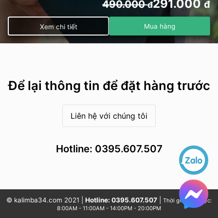
291.000
490.000
đ
đ
Mua hàng
Xem chi tiết
Để lại thông tin để đặt hàng trước
Liên hệ với chúng tôi
Hotline: 0395.607.507
© kalimba34.com 2021 |
Hotline: 0395.607.507
|
Thời gian làm việc:
8:00AM - 11:00AM - 14:00PM - 20:00PM