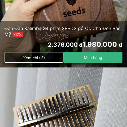
Đàn Đàn Kalimba 34 phím SEEDS gỗ Óc Chó Đen Bắc
Mỹ
-17%
1.980.000
2.376.000
đ
đ
Mua hàng
Xem chi tiết